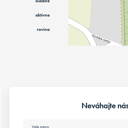
osobné
aktívne
rovina
Neváhajte nás