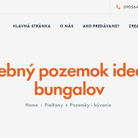
090564
HLAVNÁ STRÁNKA
O NÁS
AKO PREDÁVAME?
ZRE
ebný pozemok ideá
bungalov
Home
Piešťany
Pozemky - bývanie