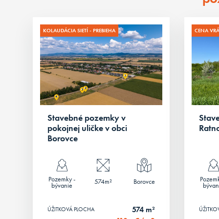
KOLAUDÁCIA SIETÍ - PREBIEHA
CENA VR
Stavebné pozemky v
Stav
pokojnej uličke v obci
Ratn
Borovce
Pozemky -
Pozemk
574m²
Borovce
bývanie
bývan
574 m²
ÚŽITKOVÁ PLOCHA
ÚŽITKO