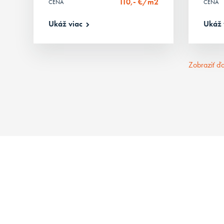
110,- €/m2
CENA
CENA
Ukáž viac
Ukáž 
Zobraziť ďa