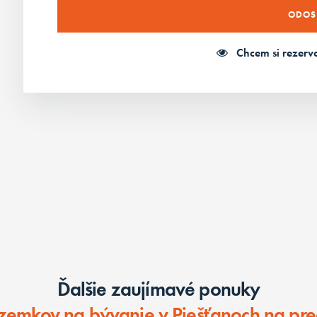
Chcem si rezerv
Ďalšie zaujímavé ponuky
zemkov na bývanie v Piešťanoch na pre