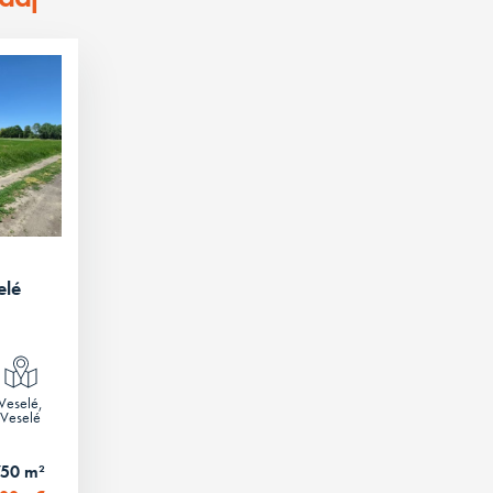
elé
Veselé,
Veselé
750 m²