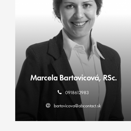
Marcela Bartovicová, RSc.
0918612983
bartovicova@abcontact.sk