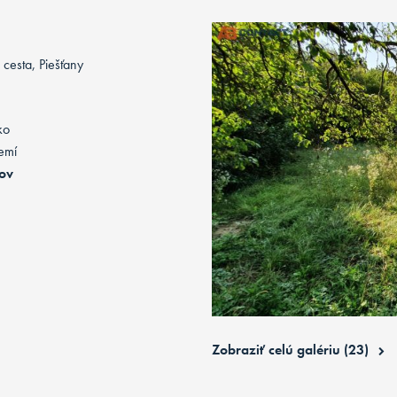
 cesta, Piešťany
ko
emí
lov
Zobraziť celú galériu (23)