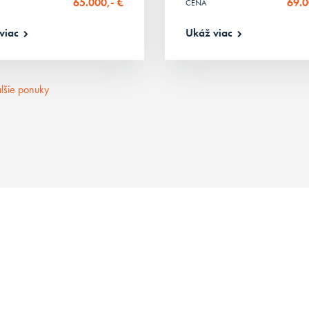
65.000,- €
69.0
CENA
viac
Ukáž viac
lšie ponuky