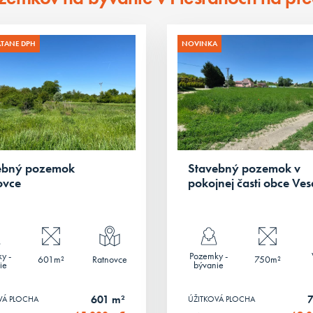
ÁTANE DPH
NOVINKA
ebný pozemok
Stavebný pozemok v
ovce
pokojnej časti obce Ves
y -
Pozemky -
601m²
Ratnovce
750m²
ie
bývanie
601 m²
VÁ PLOCHA
ÚŽITKOVÁ PLOCHA