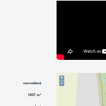
+
neuvedené
−
1507 m²