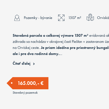
Pozemky - bývanie
1507 m²
Orviská
Stavebná parcela o celkovej výmere 1507 m²
evidovaná a
záhrada sa nachádza v okrajovej časti Piešťan v zastavanom úz
na Orviskej ceste.
Je priam ideálna pre priestranný bunga
ale i pre dva rodinné domy.
...
Čítať ďalej
165.000,- €
Stavebný pozemok