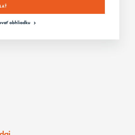
ovať obhliadku
daj