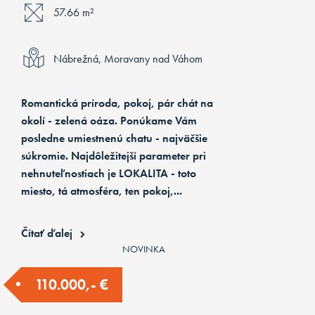
57.66 m²
Nábrežná, Moravany nad Váhom
Romantická príroda, pokoj, pár chát na
okolí - zelená oáza. Ponúkame Vám
posledne umiestnenú chatu - najväčšie
súkromie.
Najdôležitejší parameter pri
nehnuteľnostiach je LOKALITA - toto
miesto, tá atmosféra, ten pokoj,...
Čítať ďalej
NOVINKA
110.000,- €