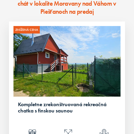
chát v lokalite Moravany nad Váhom v
Piešťanoch na predaj
ZNÍŽENÁ CENA
Kompletne zrekonštruovaná rekreačná
chatka s fínskou saunou