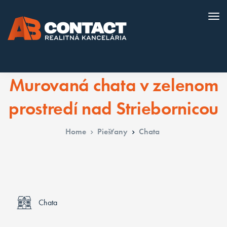
Murovaná chata v zelenom
prostredí nad Striebornicou
Home
Piešťany
Chata
Chata