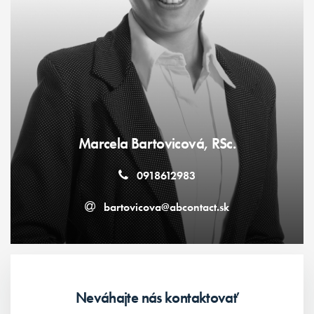
Marcela Bartovicová, RSc.
0918612983
bartovicova@abcontact.sk
Neváhajte nás kontaktovať