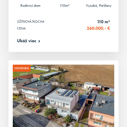
Rodinný dom
110m²
Vysoká, Piešťany
110 m²
ÚŽITKOVÁ PLOCHA
260.000,- €
CENA
Ukáž viac
NOVINKA