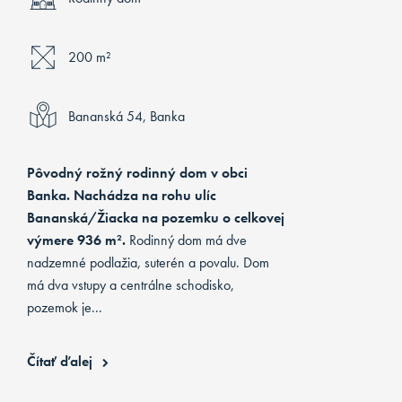
200 m²
Bananská 54, Banka
Pôvodný rožný rodinný dom v obci
Banka. Nachádza na rohu ulíc
Bananská/Žiacka na pozemku o celkovej
výmere 936 m².
Rodinný dom má dve
nadzemné podlažia, suterén a povalu. Dom
má dva vstupy a centrálne schodisko,
pozemok je...
Čítať ďalej