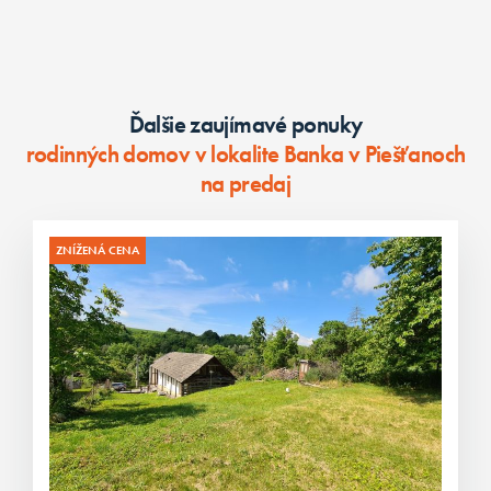
Ďalšie zaujímavé ponuky
rodinných domov v lokalite Banka v Piešťanoch
na predaj
ZNÍŽENÁ CENA