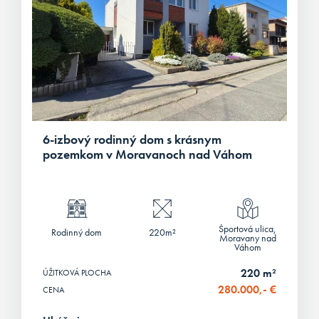
6-izbový rodinný dom s krásnym
pozemkom v Moravanoch nad Váhom
Športová ulica,
Rodinný dom
220m²
Moravany nad
Váhom
220 m²
ÚŽITKOVÁ PLOCHA
280.000,- €
CENA