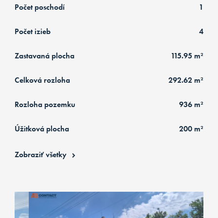
Počet poschodí
1
Počet izieb
4
Zastavaná plocha
115.95 m²
Celková rozloha
292.62 m²
Rozloha pozemku
936 m²
Úžitková plocha
200 m²
Zobraziť všetky