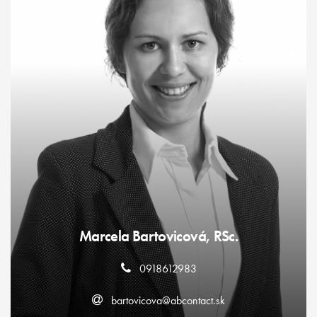
Marcela Bartovicová, RSc.
0918612983
bartovicova@abcontact.sk