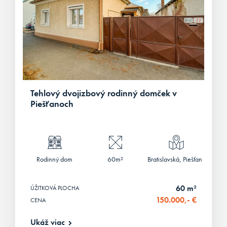
Tehlový dvojizbový rodinný domček v
Piešťanoch
Rodinný dom
60m²
Bratislavská, Piešťany
60 m²
ÚŽITKOVÁ PLOCHA
150.000,- €
CENA
Ukáž viac