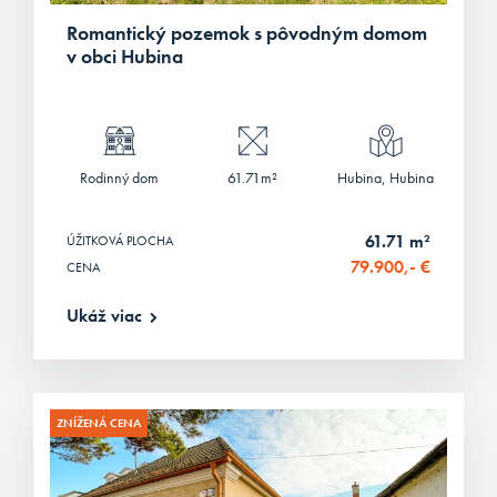
Romantický pozemok s pôvodným domom
v obci Hubina
Rodinný dom
61.71m²
Hubina, Hubina
61.71 m²
ÚŽITKOVÁ PLOCHA
79.900,- €
CENA
Ukáž viac
ZNÍŽENÁ CENA