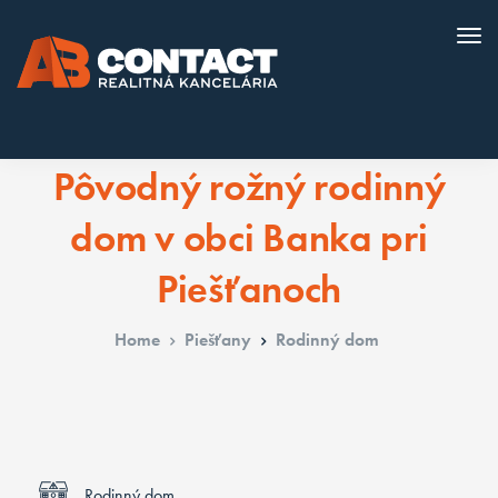
Pôvodný rožný rodinný
dom v obci Banka pri
Piešťanoch
Home
Piešťany
Rodinný dom
Rodinný dom