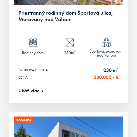
Priestranný rodinný dom Športová ulica,
Moravany nad Váhom
Športová, Moravany
Rodinný dom
230m²
nad Váhom
230 m²
ÚŽITKOVÁ PLOCHA
280.000,- €
CENA
Ukáž viac
NOVINKA