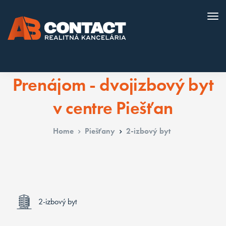
Prenájom - dvojizbový byt
v centre Piešťan
Home
Piešťany
2-izbový byt
2-izbový byt