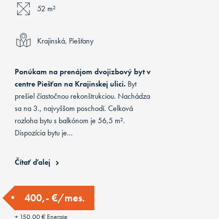
52 m²
Krajinská, Piešťany
Ponúkam na prenájom dvojizbový byt v
centre Piešťan na Krajinskej ulici.
Byt
prešiel čiastočnou rekonštrukciou. Nachádza
sa na 3., najvyššom poschodí. Celková
rozloha bytu s balkónom je 56,5 m².
Dispozícia bytu je...
Čítať ďalej
400,- €/mes.
+ 150,00 € Energie