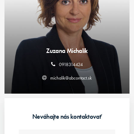
Zuzana Michalík
0918314424
michalik@abcontact.sk
Neváhajte nás kontaktovať